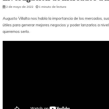
2 de mayo de 2022
1 minuto de lectura
Augusto Villalta nos habla la importancia de los mercados, s
útiles para generar mejores negocios y poder lanzarlos a niv
queremos serlo.