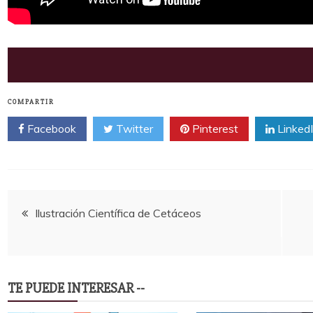
COMPARTIR
Facebook
Twitter
Pinterest
Linked
Navegación
Ilustración Científica de Cetáceos
de
entradas
TE PUEDE INTERESAR --