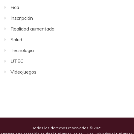
Fica
Inscripción
Realidad aumentada
Salud
Tecnologia
UTEC
Videojuegos
Todos los derechos reservados © 2021
Universidad Tecnológica de El Salvador - UTEC - San Salvador, El Salvador,