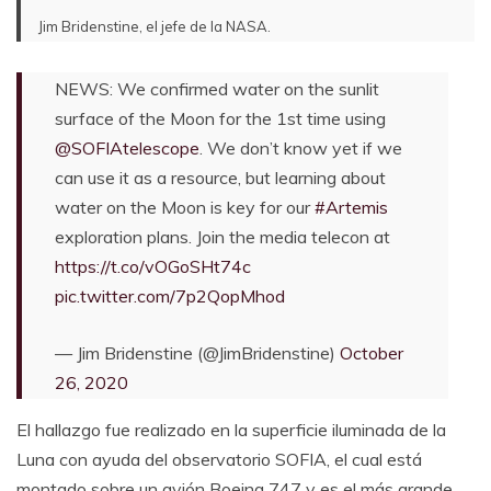
Jim Bridenstine, el jefe de la NASA.
NEWS: We confirmed water on the sunlit
surface of the Moon for the 1st time using
@SOFIAtelescope
. We don’t know yet if we
can use it as a resource, but learning about
water on the Moon is key for our
#Artemis
exploration plans. Join the media telecon at
https://t.co/vOGoSHt74c
pic.twitter.com/7p2QopMhod
— Jim Bridenstine (@JimBridenstine)
October
26, 2020
El hallazgo fue realizado en la superficie iluminada de la
Luna con ayuda del observatorio SOFIA, el cual está
montado sobre un avión Boeing 747 y es el más grande