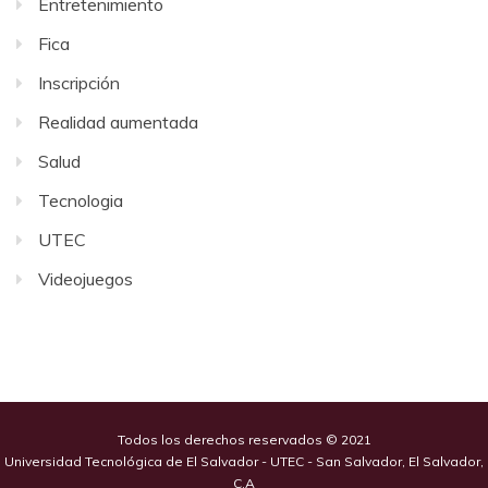
Entretenimiento
Fica
Inscripción
Realidad aumentada
Salud
Tecnologia
UTEC
Videojuegos
Todos los derechos reservados © 2021
Universidad Tecnológica de El Salvador - UTEC - San Salvador, El Salvador,
C.A