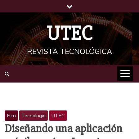
Saltar
al
contenido
UTEC
REVISTA TECNOLÓGICA
Fica
Tecnologia
UTEC
Diseñando una aplicación