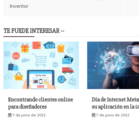
Inventor
de
entradas
TE PUEDE INTERESAR --
Encontrando clientes online
Día de Internet Meta
para diseñadores
su aplicación en la i
7 de junio de 2022
7 de junio de 2022