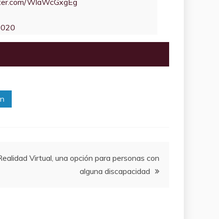
itter.com/WlaWcGxgEg
2020
In
Realidad Virtual, una opción para personas con
alguna discapacidad