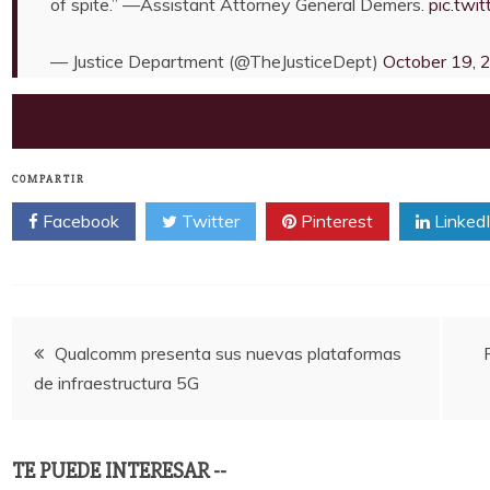
of spite.” —Assistant Attorney General Demers.
pic.tw
— Justice Department (@TheJusticeDept)
October 19, 
COMPARTIR
Facebook
Twitter
Pinterest
Linked
Navegación
Qualcomm presenta sus nuevas plataformas
de infraestructura 5G
de
entradas
TE PUEDE INTERESAR --